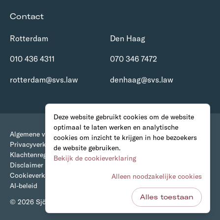
Contact
Rotterdam
Den Haag
010 436 4311
070 346 7472
rotterdam@svs.law
denhaag@svs.law
Deze website gebruikt cookies om de website
optimaal te laten werken en analytische
Algemene voorwaarden
cookies om inzicht te krijgen in hoe bezoekers
Privacyverklaring
de website gebruiken.
Klachtenregeling
Bekijk de cookieverklaring
Disclaimer
Cookieverklaring
Alleen noodzakelijke cookies
AI-beleid
Alles toestaan
© 2026 Sjöcrona • van Stigt Advocaten