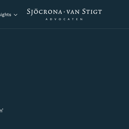
sights
n’