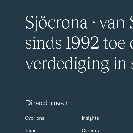
Sjöcrona · van S
sinds 1992 toe
verdediging in
Direct naar
Over ons
Insights
Team
Careers