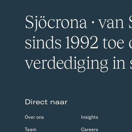
Sjöcrona · van S
sinds 1992 toe
verdediging in
Direct naar
Over ons
Insights
Team
Careers