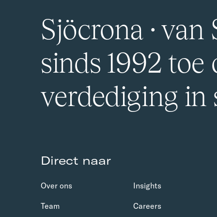
Sjöcrona · van S
sinds 1992 toe
verdediging in
Direct naar
Over ons
Insights
Team
Careers