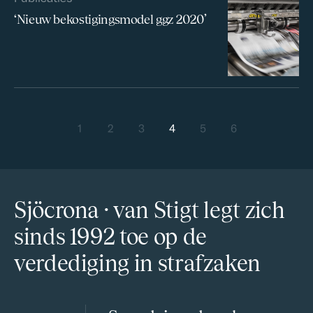
‘Nieuw bekostigingsmodel ggz 2020’
Berichten navigatie
1
2
3
4
5
6
Vorige
Volgende
Sjöcrona · van Stigt legt zich
sinds 1992 toe op de
verdediging in strafzaken