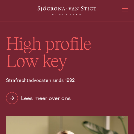
Ope
High profile
Low key
Strafrechtadvocaten sinds 1992
Lees meer over ons